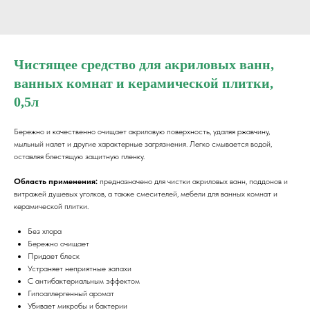
Чистящее средство для акриловых ванн,
ванных комнат и керамической плитки,
0,5л
Бережно и качественно очищает акриловую поверхность, удаляя ржавчину,
мыльный налет и другие характерные загрязнения. Легко смывается водой,
оставляя блестящую защитную пленку.
Область применения:
предназначено для чистки акриловых ванн, поддонов и
витражей душевых уголков, а также смесителей, мебели для ванных комнат и
керамической плитки.
Без хлора
Бережно очищает
Придает блеск
Устраняет неприятные запахи
С антибактериальным эффектом
Гипоаллергенный аромат
Убивает микробы и бактерии