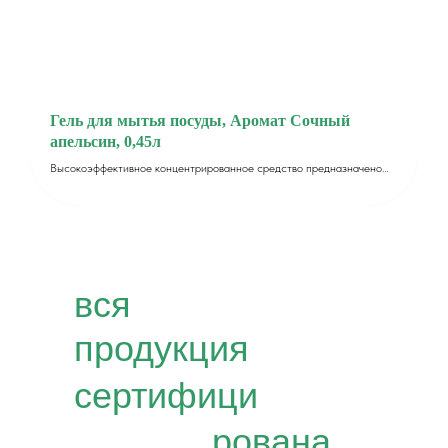
Гель для мытья посуды, Аромат Сочный
апельсин, 0,45л
Высокоэффективное концентрированное средство предназначено
для ручного мытья посуды. Эффективно справляется даже с сильными
масложировыми, белковыми и прочими пищевыми загрязнениями.
вся
продукция
сертифици
рована