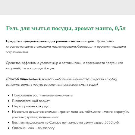
Гель для мытья посуды, аромат манго, 0,5л
Средство предназначено для ручного мытья посуды
. Эффективно
справляется даже с сильными масложировыми, белковыми и прочими пищевыми
загрязнениями.
Средство эффективно удаляет жир и остатки пищи с поверхности посуды, как
в горячей, так и в холодной воде.
Способ применения:
нанести небольшое количество средства на губку,
вспенить, вымыть посуду вспененным составом, смыть водой.
Натуральные растительные компоненты
Гипоаллергенный аромат
Не раздражает кожу рук
Несколько ароматов: апельсин, гранат, лаванда, лайм, лимон, манго, маракуйя,
ромашка, тропик, ягодный микс
Бесплатная доставка по Самаре при заказе на сумму свыше 5000 руб.
Оптовые цены – по запросу