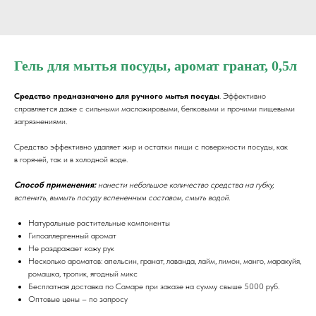
Гель для мытья посуды, аромат гранат, 0,5л
Средство предназначено для ручного мытья посуды
. Эффективно
справляется даже с сильными масложировыми, белковыми и прочими пищевыми
загрязнениями.
Средство эффективно удаляет жир и остатки пищи с поверхности посуды, как
в горячей, так и в холодной воде.
Способ применения:
нанести небольшое количество средства на губку,
вспенить, вымыть посуду вспененным составом, смыть водой.
Натуральные растительные компоненты
Гипоаллергенный аромат
Не раздражает кожу рук
Несколько ароматов: апельсин, гранат, лаванда, лайм, лимон, манго, маракуйя,
ромашка, тропик, ягодный микс
Бесплатная доставка по Самаре при заказе на сумму свыше 5000 руб.
Оптовые цены – по запросу