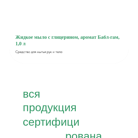
Жидкое мыло с глицерином, аромат Бабл-гам,
1,0 л
Средство для мытья рук и тела
вся
продукция
сертифици
рована