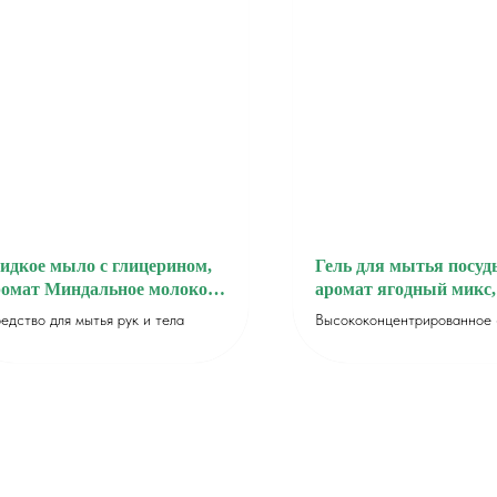
идкое мыло с глицерином,
Гель для мытья посуд
ромат Миндальное молоко,
аромат ягодный микс,
5л
едство для мытья рук и тела
Высококонцентрированное 
для ручного мытья посуды с
формулой и повышенным
пенообразованием