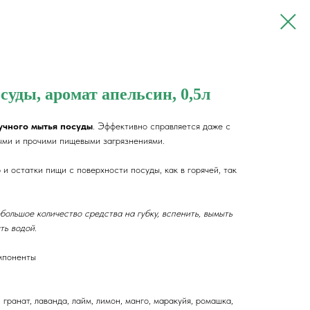
суды, аромат апельсин, 0,5л
учного мытья посуды
. Эффективно справляется даже с
ыми и прочими пищевыми загрязнениями.
и остатки пищи с поверхности посуды, как в горячей, так
ольшое количество средства на губку, вспенить, вымыть
ть водой.
мпоненты
гранат, лаванда, лайм, лимон, манго, маракуйя, ромашка,