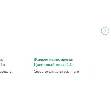
ы,
Жидкое мыло, аромат
Г
 1л
Цветочный микс, 0,5л
А
0
средство
Средство для мытья рук и тела
В
 густой
к
п
п
д
б
з