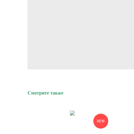
вся
продукция
сертифиц
Смотрите также
рова
NEW
NEW