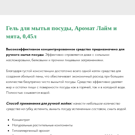
Гель для мытья посуды, Аромат Лайм и
мята, 0,45л
Высокоэффективное концентрированное средство предназначено для
ручного мытья посуды
. Эффективно справляется даже с сильными
масложировыми, белковыми и прочими пищевыми загрязнениями.
Благодаря густой консистенции достаточно всего одной капли средства для
создания обильной пены, что обеспечивает экономичный расход при большем
количестве безупречно чисто вымытой посуды. Средство эффективно удаляет
жир и остатки пищи с поверхности посуды как в горячей, так и в холодной воде.
Полностью смывается водой.
Способ применения для ручной мойки:
нанести небольшое количество
средства на губку, вспенить, вымыть посуду вспененным составом, смыть водой.
Концентрат
Натуральные растительные компоненты
Гипоаллергенный аромат